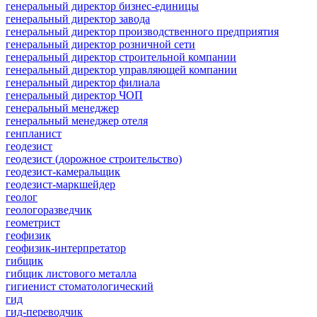
генеральный директор бизнес-единицы
генеральный директор завода
генеральный директор производственного предприятия
генеральный директор розничной сети
генеральный директор строительной компании
генеральный директор управляющей компании
генеральный директор филиала
генеральный директор ЧОП
генеральный менеджер
генеральный менеджер отеля
генпланист
геодезист
геодезист (дорожное строительство)
геодезист-камеральщик
геодезист-маркшейдер
геолог
геологоразведчик
геометрист
геофизик
геофизик-интерпретатор
гибщик
гибщик листового металла
гигиенист стоматологический
гид
гид-переводчик