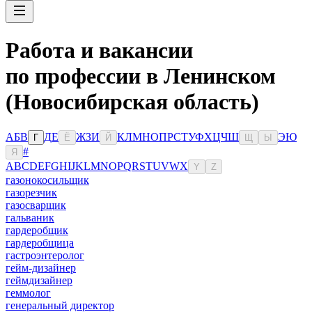
Работа и вакансии
по профессии в Ленинском
(Новосибирская область)
А
Б
В
Д
Е
Ж
З
И
К
Л
М
Н
О
П
Р
С
Т
У
Ф
Х
Ц
Ч
Ш
Э
Ю
Г
Ё
Й
Щ
Ы
#
Я
A
B
C
D
E
F
G
H
I
J
K
L
M
N
O
P
Q
R
S
T
U
V
W
X
Y
Z
газонокосильщик
газорезчик
газосварщик
гальваник
гардеробщик
гардеробщица
гастроэнтеролог
гейм-дизайнер
геймдизайнер
геммолог
генеральный директор