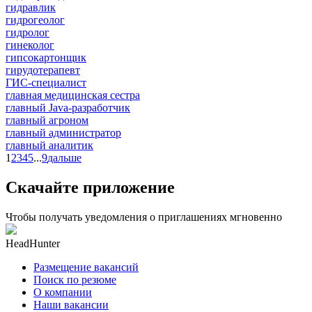
гидравлик
гидрогеолог
гидролог
гинеколог
гипсокартонщик
гирудотерапевт
ГИС-специалист
главная медицинская сестра
главный Java-разработчик
главный агроном
главный администратор
главный аналитик
1
2
3
4
5
...
9
дальше
Скачайте приложение
Чтобы получать уведомления о приглашениях мгновенно
HeadHunter
Размещение вакансий
Поиск по резюме
О компании
Наши вакансии